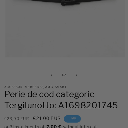
Deschideți
conținut
multimedia
1
pe
1
/
2
în
fereastra
modală
ACCESSORI MERCEDES, AMG, SMART.
Perie de cod categoric
Tergilunotto: A1698201745
Prețul
Preţ
€21,00 EUR
€23,00 EUR
- 9%
de
7,00 €