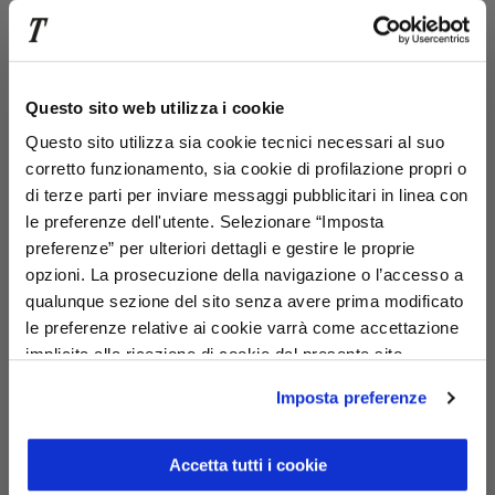
Pentru a verifica compatibilitatea contactați:
- magazin@trivellato.it
sau
- Warehouse.vicenza@trivellato.it
Questo sito web utilizza i cookie
Questo sito utilizza sia cookie tecnici necessari al suo
Cota
corretto funzionamento, sia cookie di profilazione propri o
di terze parti per inviare messaggi pubblicitari in linea con
le preferenze dell'utente. Selezionare “Imposta
preferenze” per ulteriori dettagli e gestire le proprie
opzioni. La prosecuzione della navigazione o l’accesso a
qualunque sezione del sito senza avere prima modificato
le preferenze relative ai cookie varrà come accettazione
implicita alla ricezione di cookie dal presente sito.
Imposta preferenze
ORDINA ORA
Făcut gratuit la
Colecție gratuită
14 zile
în magazin
Accetta tutti i cookie