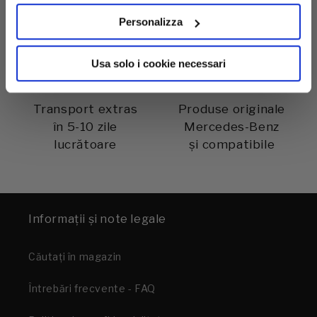
Personalizza
Usa solo i cookie necessari
Transport extras
Produse originale
în 5-10 zile
Mercedes-Benz
lucrătoare
și compatibile
Informații și note legale
Căutați în magazin
Întrebări frecvente - FAQ