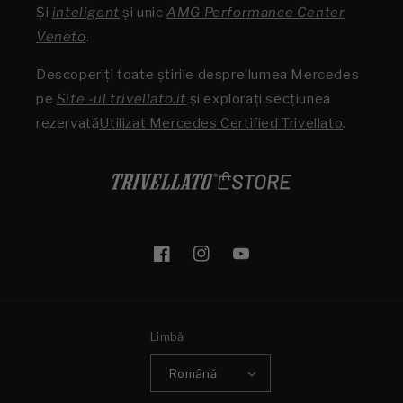
Şi
inteligent
și unic
AMG Performance Center
Veneto
.
Descoperiți toate știrile despre lumea Mercedes
pe
Site -ul trivellato.it
și explorați secțiunea
rezervată
Utilizat Mercedes Certified Trivellato
.
Facebook
Instagram
YouTube
Limbă
Română