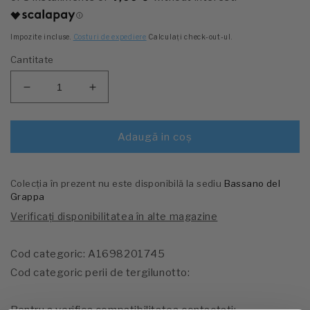
listă
Impozite incluse.
Costuri de expediere
Calculați check-out-ul.
Cantitate
Scăderea
Crește
cantității
cantitatea
pentru
pentru
Perie
Perie
Adaugă in coş
de
de
cod
cod
categoric
categoric
Colecția în prezent nu este disponibilă la sediu
Bassano del
Tergilunotto:
Tergilunotto:
Grappa
A1698201745
A1698201745
Verificați disponibilitatea în alte magazine
Cod categoric: A1698201745
Cod categoric perii de tergilunotto: